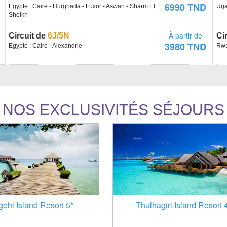
6990 TND
Egypte : Caire - Hurghada - Luxor - Aswan - Sharm El
Uga
Sheikh
À partir de
Circuit de
6J/5N
Ci
3980 TND
Egypte : Caire - Alexandrie
Rwa
NOS EXCLUSIVITÉS SÉJOURS
ehi Island Resort 5*
Thulhagiri Island Resort 