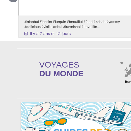
#istanbul #taksim #turquie #beautiful #food #kebab #yammy
#delicious #visitistanbul #travelshot #travellife...
Il y a 7 ans et 12 jours
VOYAGES
DU MONDE
Eur