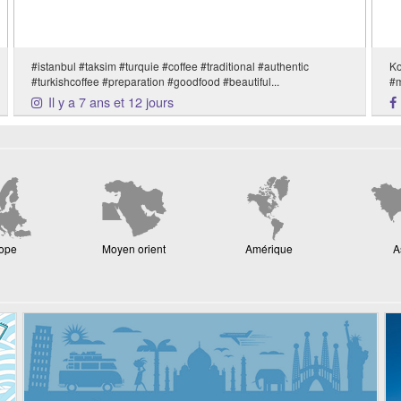
#istanbul #taksim #turquie #coffee #traditional #authentic
Ko
#turkishcoffee #preparation #goodfood #beautiful...
#m
Il y a 7 ans et 12 jours
ope
Moyen orient
Amérique
A