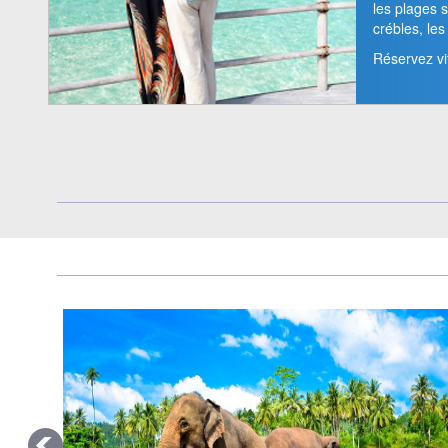
les plages s
crébles, le
Réservez vi