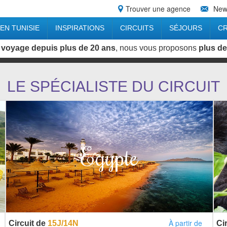
Trouver une agence
News
EN TUNISIE
INSPIRATIONS
CIRCUITS
SÉJOURS
CR
 voyage depuis plus de 20 ans
, nous vous proposons
plus de
LE SPÉCIALISTE DU CIRCUIT
Egypte
À partir de
Circuit de
15J/14N
Ci