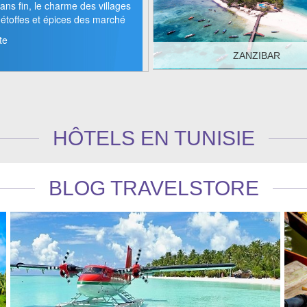
ans fin, le charme des villages
s étoffes et épices des marché
te
ZANZIBAR
DÉCOUVREZ >
HÔTELS EN TUNISIE
BLOG TRAVELSTORE