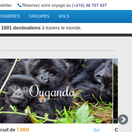
letter
Réservez votre voyage au
(+216) 36 727 427
OISIÈRES
GROUPES
VOLS
 1001 destinations
à travers le monde.
RECHERCHER
UNE DESTINATION
Ouganda
CRÉEZ VOTRE VOYAGE
OÙ ET QUAND
PARTIR ?
Sur
rcuit de
7J/6N
Circuit