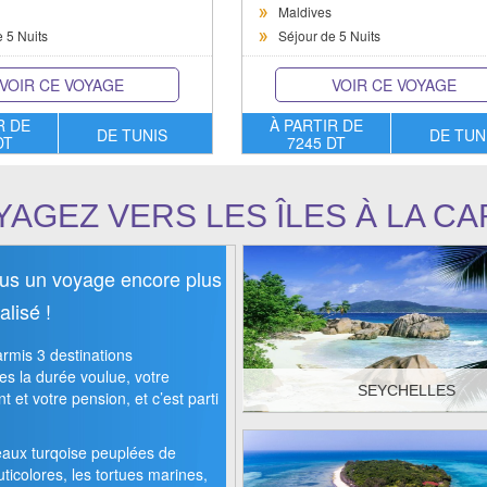
Maldives
 5 Nuits
Séjour de 5 Nuits
VOIR CE VOYAGE
VOIR CE VOYAGE
R DE
À PARTIR DE
DE TUNIS
DE TUN
DT
7245 DT
YAGEZ VERS LES ÎLES À LA CA
ous un voyage encore plus
lisé !
rmis 3 destinations
es la durée voulue, votre
SEYCHELLES
 et votre pension, et c’est parti
DÉCOUVREZ >
eaux turqoise peuplées de
ticolores, les tortues marines,