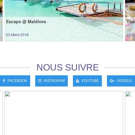
Escape @ Maldives
Thaï
23 Mars 2018
23 M
»
Lire la suite »
NOUS SUIVRE
FACEBOOK
INSTAGRAM
YOUTUBE
GOOGLE