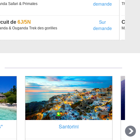
demande
nda Safari & Primates
Thaïlande 
Sur
rcuit de
6J/5N
Circuit
demande
nda & Ouganda Trek des gorilles
MAGIE DU
4*
Santorini
BAN