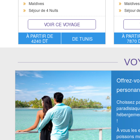
Maldives
Maldives
Séjour de 4 Nuits
Séjour de
VOIR CE VOYAGE
À PARTIR DE
À PARTI
DE TUNIS
4240 DT
7870 
VO
Offrez-v
personana
Choissez pa
paradisiaqu
hébergement
!
À vous les 
poissons mu