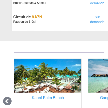
 TND
demande
Bresil Couleurs & Samba
ir de
Sur
Circuit de
8J/7N
 TND
demande
Passion du Brésil
 5*
Kaani Palm Beach
Gang