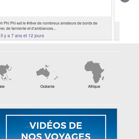
h Phi Phi est le #rêve de nombreux amateurs de bords de
er, de farniente et d’ambiances...
Travelstore
Il y a 7 ans et 12 jours
Il y a 
sie
Océanie
Afrique