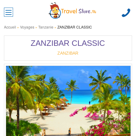
Toggle main menu visibility
Accueil
»
Voyages
»
Tanzanie
»
ZANZIBAR CLASSIC
ZANZIBAR CLASSIC
ZANZIBAR