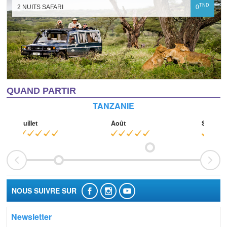
TND
2 NUITS SAFARI
0
QUAND PARTIR
TANZANIE
Juillet
Août
Septem
NOUS SUIVRE SUR
Newsletter