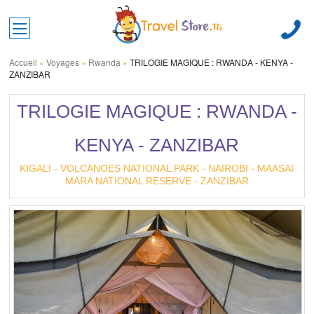
Toggle main menu visibility
Accueil
»
Voyages
»
Rwanda
»
TRILOGIE MAGIQUE : RWANDA - KENYA -
ZANZIBAR
TRILOGIE MAGIQUE : RWANDA -
KENYA - ZANZIBAR
KIGALI - VOLCANOES NATIONAL PARK - NAIROBI - MAASAI
MARA NATIONAL RESERVE - ZANZIBAR