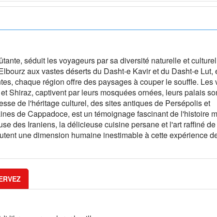
tante, séduit les voyageurs par sa diversité naturelle et culture
lbourz aux vastes déserts du Dasht-e Kavir et du Dasht-e Lut, 
tes, chaque région offre des paysages à couper le souffle. Les v
n et Shiraz, captivent par leurs mosquées ornées, leurs palais 
esse de l'héritage culturel, des sites antiques de Persépolis et
ines de Cappadoce, est un témoignage fascinant de l'histoire m
euse des Iraniens, la délicieuse cuisine persane et l'art raffiné de
joutent une dimension humaine inestimable à cette expérience 
ERVEZ