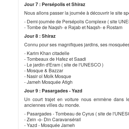
Jour 7 : Persépolis et Shiraz
Nous allons passer la journée à découvrir le site sp
- Demi-journée de Persépolis Complexe ( site UN
- Tombe de Naqsh- e Rajab et Naqsh- e Rostam
Jour 8 : Shiraz
Connu pour ses magnifiques jardins, ses mosquées e
- Karim Khan citadelle
- Tombeaux de Hafez et Saadi
- Le jardin d'Eram ( site de l'UNESCO )
- Mosque & Bazzar
- Nasir ol Molk Mosque
- Jameh Mosquée Atigh
Jour 9 : Pasargades - Yazd
Un court trajet en voiture nous emmène dans l
anciennes villes du monde.
- Pasargades - Tombeau de Cyrus ( site de l'UNES
- Zein -o- Din Caravansérail
- Yazd - Mosquée Jameh