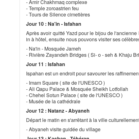
- Amir Chakhmaq complexe
- Temple zoroastrien feu
- Tours de Silence cimetières
Jour 10 : Na'in - Isfahan
Après avoir quitté Yazd pour le bijou de l'ancienne
in à hôtel, ensuite nous pouvons visiter ses célèbre
- Na'in - Mosquée Jameh
- Rivière Zayandeh Bridges ( Si- o - seh & Khaju Br
Jour 11 : Isfahan
Ispahan est un endroit pour savourer les raffinemen
- Imam Square ( site de l'UNESCO )
- Ali Qapu Palace & Mosquée Sheikh Lotfollah
- Chehel Sotun Palace ( site de l'UNESCO )
- Musée de la cathédrale
Jour 12 : Natanz - Abyaneh
Départ le matin en s'arrêtant à la ville culturellem
- Abyaneh visite guidée du village
Jour 13 : Kashan - Téhéran