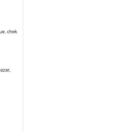
que. chek
azar.