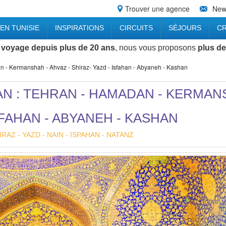
Trouver une agence
News
EN TUNISIE
INSPIRATIONS
CIRCUITS
SÉJOURS
CR
 voyage depuis plus de 20 ans
, nous vous proposons
plus de
an - Kermanshah - Ahvaz - Shiraz- Yazd - Isfahan - Abyaneh - Kashan
RAN : TEHRAN - HAMADAN - KERMA
ISFAHAN - ABYANEH - KASHAN
AZ - YAZD - NAIN - ISPAHAN - NATANZ