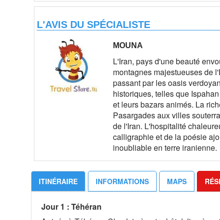
L'AVIS DU SPÉCIALISTE
MOUNA
L'Iran, pays d'une beauté envoû
montagnes majestueuses de l'E
passant par les oasis verdoyan
historiques, telles que Ispaha
et leurs bazars animés. La rich
Pasargades aux villes souterra
de l'Iran. L'hospitalité chaleur
calligraphie et de la poésie a
inoubliable en terre iranienne.
ITINÉRAIRE
INFORMATIONS
MAPS
RÉS
Jour 1 : Téhéran