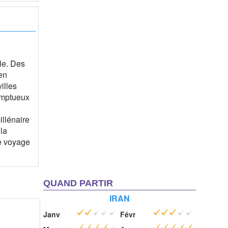
lle. Des
en
illes
somptueux
illénaire
 la
de voyage
QUAND PARTIR
IRAN
Janv
Févr