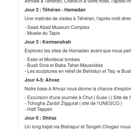
Arrivée à Téhéran, Check-in à votre hôtel, l'après-mid
Jour 2 : Téhéran - Hamadan
Une matinée de visites à Téhéran, l'après-midi dir
- Saad Abad Museum Complex
- Musée du Tapis
Jour 3 : Kermanshah
Explorez les sites de Hamadan avant que nous par
- Ester et Mordecai tombes
- Buali Sina et Baba Taher Mausolées
- Les sculptures en relief de Behistun et Taq -e B
Jour 4-5: Ahvaz
Notre base à Ahvaz nous donne la chance d'explorer l
- Excursion d'une journée à Chut ( Suse ) ( Site d
- Tchogha Zanbil Ziggurat ( site de l'UNESCO )
- Haft Tappen
Jour 6 : Shiraz
Un long trajet via Bishapur et Tangeh Chogan nous 