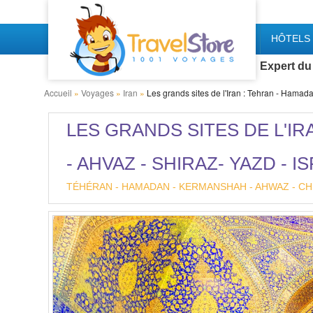
HÔTELS 
Expert du
Accueil
»
Voyages
»
Iran
»
Les grands sites de l'Iran : Tehran - Hamad
LES GRANDS SITES DE L'I
- AHVAZ - SHIRAZ- YAZD - 
TÉHÉRAN - HAMADAN - KERMANSHAH - AHWAZ - CHIR