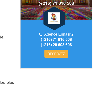
(+216) 71 816 508
Agence Ennasr 2
le.
(+216) 71 816 508
(+216) 29 608 608
RÉSERVEZ
des plus