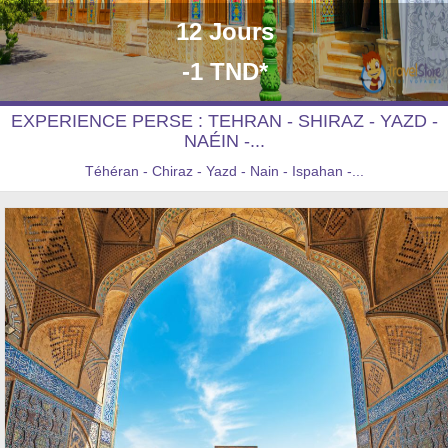
12 Jours
-1 TND*
EXPERIENCE PERSE : TEHRAN - SHIRAZ - YAZD -
NAÉIN -...
Téhéran - Chiraz - Yazd - Nain - Ispahan -...