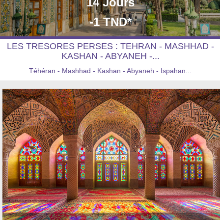
14 Jours
-1 TND*
LES TRESORES PERSES : TEHRAN - MASHHAD -
KASHAN - ABYANEH -...
Téhéran - Mashhad - Kashan - Abyaneh - Ispahan...