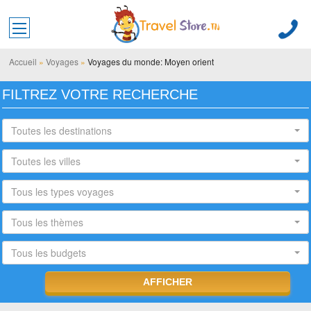
Toggle main menu visibility
Accueil
»
Voyages
»
Voyages du monde: Moyen orient
FILTREZ VOTRE RECHERCHE
Toutes les destinations
Toutes les villes
Tous les types voyages
Tous les thèmes
Tous les budgets