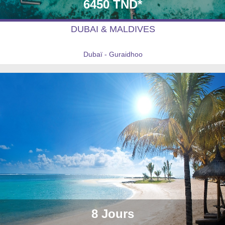
6450 TND*
DUBAI & MALDIVES
Dubaï - Guraidhoo
8 Jours