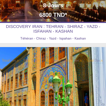
8 Jours
6800 TND*
DISCOVERY IRAN : TEHRAN - SHIRAZ - YAZD -
ISFAHAN - KASHAN
Téhéran - Chiraz - Yazd - Ispahan - Kashan