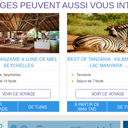
GES PEUVENT AUSSI VOUS I
TANZANIE & LUNE DE MIEL
BEST OF TANZANIA : KILI
SEYCHELLES
- LAC MANYARA -..
e,
Seychelles
Tanzanie
e 10 Nuits
Séjour de 7 Nuits
VOIR CE VOYAGE
VOIR CE VOYAGE
R
À PARTIR DE
DE TUNIS
DE T
NDE
9980 TND