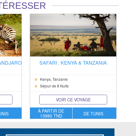
NTÉRESSER
MANDJARO
SAFARI : KENYA & TANZANIA
.
Kenya,
Tanzanie
Séjour de 8 Nuits
VOIR CE VOYAGE
À PARTIR DE
UNIS
DE TUNIS
13980 TND