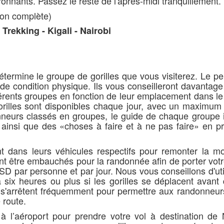
onnants. Passez le reste de l'après-midi tranquillement.
ion complète)
 Trekking - Kigali - Nairobi
étermine le groupe de gorilles que vous visiterez. Le p
de condition physique. Ils vous conseilleront davantage
fférents groupes en fonction de leur emplacement dans le
orilles sont disponibles chaque jour, avec un maximum 
nneurs classés en groupes, le guide de chaque groupe 
ainsi que des «choses à faire et à ne pas faire» en p
nt dans leurs véhicules respectifs pour remonter la m
nt être embauchés pour la randonnée afin de porter vot
D par personne et par jour. Nous vous conseillons d'uti
six heures ou plus si les gorilles se déplacent avant 
s s'arrêtent fréquemment pour permettre aux randonneur
 route.
à l’aéroport pour prendre votre vol à destination de N