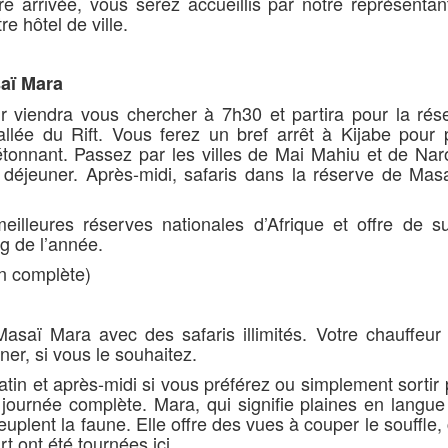
e arrivée, vous serez accueillis par notre représentant
e hôtel de ville.
saï Mara
eur viendra vous chercher à 7h30 et partira pour la rés
lée du Rift. Vous ferez un bref arrêt à Kijabe pour 
onnant. Passez par les villes de Mai Mahiu et de Nar
déjeuner. Après-midi, safaris dans la réserve de Mas
illeures réserves nationales d’Afrique et offre de s
ng de l’année.
n complète)
saï Mara avec des safaris illimités. Votre chauffeur 
ner, si vous le souhaitez.
tin et après-midi si vous préférez ou simplement sortir
journée complète. Mara, qui signifie plaines en langue
euplent la faune. Elle offre des vues à couper le souffl
rt ont été tournées ici.