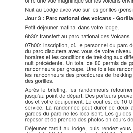
offre une vue magnifique sur les volcans envir
Nuit au Lodge avec vue sur les gorilles (pens
Jour 3 : Parc national des volcans - Gorilla
Petit-déjeuner matinal dans votre lodge.
6h30: transfert au parc national des Volcans
07h00: Inscription, où le personnel du parc d
du parc discutera avec vous de votre niveau 
horaires et les conditions de trekking aux di
nuit précédente. Un total de 80 permis de g
randonneurs par groupe. Une fois les rando
les randonneurs des procédures de trekking 
des gorilles.
Après le briefing, les randonneurs retourne
jusqu'au point de départ. Des porteurs peuve
dos et votre équipement. Le coût est de 10 US
service. La randonnée peut durer de deux à 
gardes du parc ne les localisent. Les guide
reposer et de prendre des photos en cours de
Déjeuner tardif au lodge, puis rendez-vous 