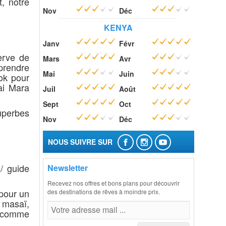
, notre
Nov
Déc
KENYA
Janv
Févr
erve de
Mars
Avr
prendre
Mai
Juin
ok pour
ai Mara
Juil
Août
Sept
Oct
uperbes
Nov
Déc
NOUS SUIVRE SUR
/ guide
Newsletter
Recevez nos offres et bons plans pour découvrir
 pour un
des destinations de rêves à moindre prix.
 masaï,
e, comme