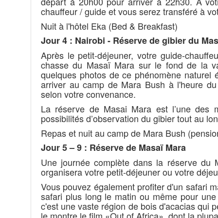
départ à 20h00 pour arriver à 22h30. À votr
chauffeur / guide et vous serez transféré à votr
Nuit à l'hôtel Eka (Bed & Breakfast)
Jour 4 : Nairobi - Réserve de gibier du Ma
Après le petit-déjeuner, votre guide-chauff
chasse du Masaï Mara sur le fond de la val
quelques photos de ce phénomène naturel ét
arriver au camp de Mara Bush à l'heure du 
selon votre convenance.
La réserve de Masai Mara est l’une des me
possibilités d’observation du gibier tout au lo
Repas et nuit au camp de Mara Bush (pensio
Jour 5 – 9 : Réserve de Masaï Mara
Une journée complète dans la réserve du Ma
organisera votre petit-déjeuner ou votre déjeu
Vous pouvez également profiter d'un safari ma
safari plus long le matin ou même pour une 
c'est une vaste région de bois d'acacias qui p
le montre le film «Out of Africa», dont la plupa