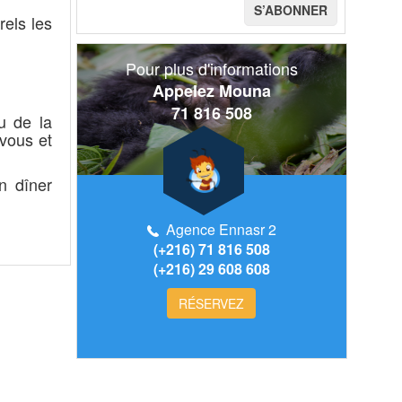
els les
Pour plus d'informations
Appelez Mouna
71 816 508
u de la
vous et
n dîner
Agence Ennasr 2
(+216) 71 816 508
(+216) 29 608 608
RÉSERVEZ