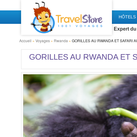
HÔTELS 
Expert du
Accueil
»
Voyages
»
Rwanda
»
GORILLES AU RWANDA ET SAFARI A
GORILLES AU RWANDA ET S