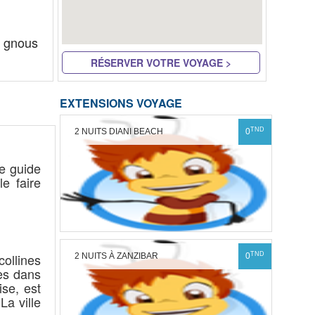
s gnous
RÉSERVER VOTRE VOYAGE >
EXTENSIONS VOYAGE
TND
2 NUITS DIANI BEACH
0
re guide
e faire
TND
collines
2 NUITS À ZANZIBAR
0
les dans
ise, est
La ville