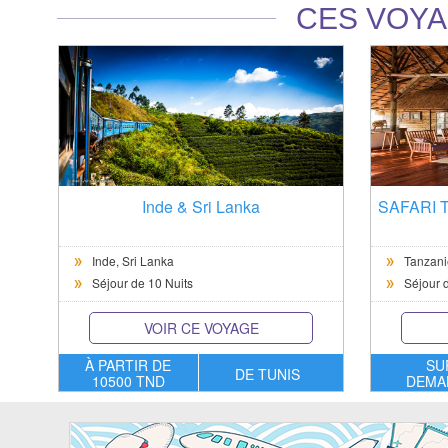
CES VOYA
Inde & Sri Lanka
SAFARI 
Inde,
Sri Lanka
Tanzani
Séjour de 10 Nuits
Séjour d
VOIR CE VOYAGE
À PARTIR DE
SU
DE TUNIS
10500 TND
DEMA