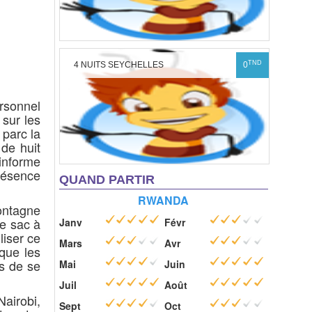
TND
4 NUITS SEYCHELLES
0
ersonnel
 sur les
 parc la
de huit
informe
résence
QUAND PARTIR
RWANDA
ontagne
re sac à
Janv
Févr
liser ce
Mars
Avr
que les
s de se
Mai
Juin
Juil
Août
airobi,
Sept
Oct