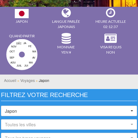
JAPON
LANGUE PARLÉE
HEURE ACTUELLE
JAPONAIS
02:12:38
QUAND PARTIR
DÉC
JA
MONNAIE
VISA REQUIS
FE
NOV
YEN ¥
NON
OCT
MA
SEP
AV
AOU
MA
JUIL
JUI
Accueil
»
Voyages
»
Japon
FILTREZ VOTRE RECHERCHE
Japon
Toutes les villes