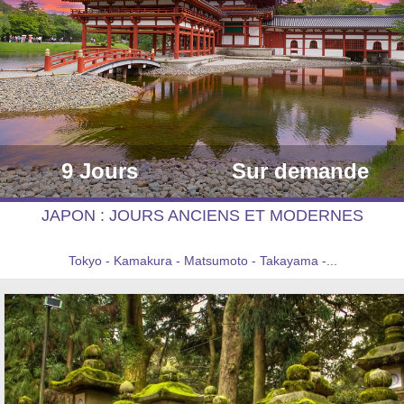
9 Jours
Sur demande
JAPON : JOURS ANCIENS ET MODERNES
Tokyo - Kamakura - Matsumoto - Takayama -...