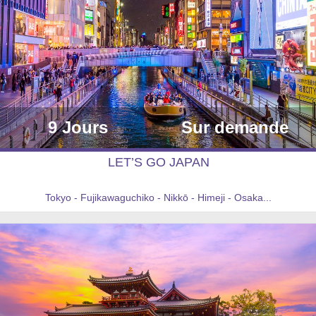
9 Jours
Sur demande
LET’S GO JAPAN
Tokyo - Fujikawaguchiko - Nikkō - Himeji - Osaka...