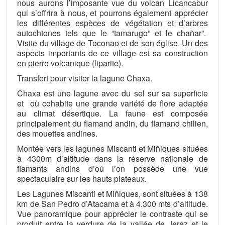
nous aurons l’imposante vue du volcan Licancabur
qui s’offrira à nous, et pourrons également apprécier
les différentes espèces de végétation et d’arbres
autochtones tels que le “tamarugo” et le chañar”.
Visite du village de Toconao et de son église. Un des
aspects importants de ce village est sa construction
en pierre volcanique (liparite).
Transfert pour visiter la lagune Chaxa.
Chaxa est une lagune avec du sel sur sa superficie
et où cohabite une grande variété de flore adaptée
au climat désertique. La faune est composée
principalement du flamand andin, du flamand chilien,
des mouettes andines.
Montée vers les lagunes Miscanti et Miñiques situées
à 4300m d’altitude dans la réserve nationale de
flamants andins d’où l’on possède une vue
spectaculaire sur les hauts plateaux.
Les Lagunes Miscanti et Miñiques, sont situées à 138
km de San Pedro d’Atacama et à 4.300 mts d’altitude.
Vue panoramique pour apprécier le contraste qui se
produit entre la verdure de la vallée de Jerez et le