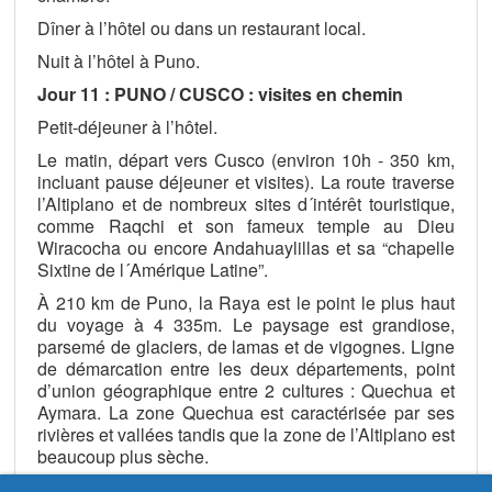
Dîner à l’hôtel ou dans un restaurant local.
Nuit à l’hôtel à Puno.
Jour 11 : PUNO / CUSCO : visites en chemin
Petit-déjeuner à l’hôtel.
Le matin, départ vers Cusco (environ 10h - 350 km,
incluant pause déjeuner et visites). La route traverse
l’Altiplano et de nombreux sites d´intérêt touristique,
comme Raqchi et son fameux temple au Dieu
Wiracocha ou encore Andahuaylillas et sa “chapelle
Sixtine de l´Amérique Latine”.
À 210 km de Puno, la Raya est le point le plus haut
du voyage à 4 335m. Le paysage est grandiose,
parsemé de glaciers, de lamas et de vigognes. Ligne
de démarcation entre les deux départements, point
d’union géographique entre 2 cultures : Quechua et
Aymara. La zone Quechua est caractérisée par ses
rivières et vallées tandis que la zone de l’Altiplano est
beaucoup plus sèche.
Déjeuner buffet en chemin.