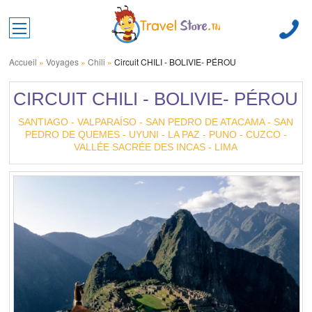
Toggle main menu visibility
Accueil
»
Voyages
»
Chili
»
Circuit CHILI - BOLIVIE- PÉROU
CIRCUIT CHILI - BOLIVIE- PÉROU
SANTIAGO - VALPARAÍSO - SAN PEDRO DE ATACAMA - SAN
PEDRO DE QUEMES - UYUNI - LA PAZ - PUNO - CUZCO -
VALLÉE SACRÉE DES INCAS - LIMA