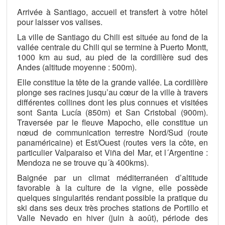
Arrivée à Santiago, accueil et transfert à votre hôtel
pour laisser vos valises.
La ville de Santiago du Chili est située au fond de la
vallée centrale du Chili qui se termine à Puerto Montt,
1000 km au sud, au pied de la cordillère sud des
Andes (altitude moyenne : 500m).
Elle constitue la tête de la grande vallée. La cordillère
plonge ses racines jusqu’au cœur de la ville à travers
différentes collines dont les plus connues et visitées
sont Santa Lucía (850m) et San Cristobal (900m).
Traversée par le fleuve Mapocho, elle constitue un
nœud de communication terrestre Nord/Sud (route
panaméricaine) et Est/Ouest (routes vers la côte, en
particulier Valparaiso et Viña del Mar, et l´Argentine :
Mendoza ne se trouve qu´à 400kms).
Baignée par un climat méditerranéen d’altitude
favorable à la culture de la vigne, elle possède
quelques singularités rendant possible la pratique du
ski dans ses deux très proches stations de Portillo et
Valle Nevado en hiver (juin à août), période des