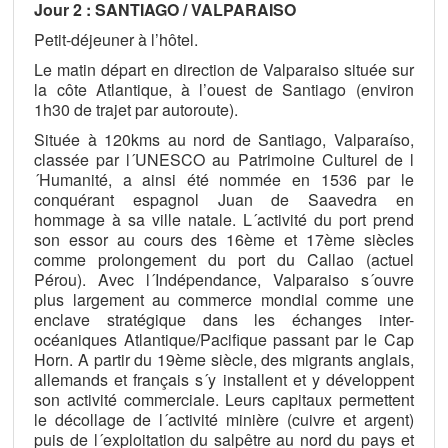
Jour 2 : SANTIAGO / VALPARAISO
Petit-déjeuner à l’hôtel.
Le matin départ en direction de Valparaiso située sur
la côte Atlantique, à l’ouest de Santiago (environ
1h30 de trajet par autoroute).
Située à 120kms au nord de Santiago, Valparaíso,
classée par l´UNESCO au Patrimoine Culturel de l
´Humanité, a ainsi été nommée en 1536 par le
conquérant espagnol Juan de Saavedra en
hommage à sa ville natale. L´activité du port prend
son essor au cours des 16ème et 17ème siècles
comme prolongement du port du Callao (actuel
Pérou). Avec l´Indépendance, Valparaiso s´ouvre
plus largement au commerce mondial comme une
enclave stratégique dans les échanges inter-
océaniques Atlantique/Pacifique passant par le Cap
Horn. A partir du 19ème siècle, des migrants anglais,
allemands et français s´y installent et y développent
son activité commerciale. Leurs capitaux permettent
le décollage de l´activité minière (cuivre et argent)
puis de l´exploitation du salpêtre au nord du pays et