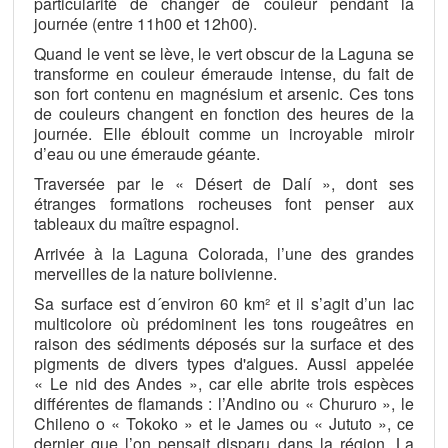
particularité de changer de couleur pendant la
journée (entre 11h00 et 12h00).
Quand le vent se lève, le vert obscur de la Laguna se
transforme en couleur émeraude intense, du fait de
son fort contenu en magnésium et arsenic. Ces tons
de couleurs changent en fonction des heures de la
journée. Elle éblouit comme un incroyable miroir
d’eau ou une émeraude géante.
Traversée par le « Désert de Dalí », dont ses
étranges formations rocheuses font penser aux
tableaux du maître espagnol.
Arrivée à la Laguna Colorada, l’une des grandes
merveilles de la nature bolivienne.
Sa surface est d´environ 60 km² et il s’agit d’un lac
multicolore où prédominent les tons rougeâtres en
raison des sédiments déposés sur la surface et des
pigments de divers types d'algues. Aussi appelée
« Le nid des Andes », car elle abrite trois espèces
différentes de flamands : l’Andino ou « Chururo », le
Chileno o « Tokoko » et le James ou « Jututo », ce
dernier que l’on pensait disparu dans la région. La