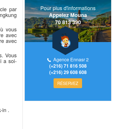
Pour plus d'informations
cle par
ungkung
Appelez Mouna
70 813 390
où vous
ère avec
re avec
es. Vous
Agence Ennasr 2
 a soi-
(+216) 71 816 508
(+216) 29 608 608
RÉSERVEZ
-in .