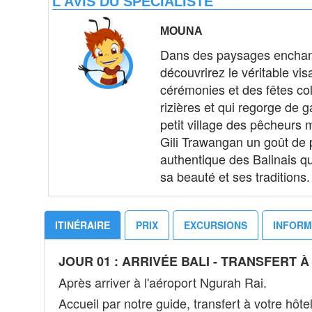
L'AVIS DU SPÉCIALISTE
MOUNA
Dans des paysages enchanteu
découvrirez le véritable vi
cérémonies et des fêtes co
rizières et qui regorge de g
petit village des pêcheurs m
Gili Trawangan un goût de pa
authentique
des Balinais qu
sa beauté et ses traditions. 
ITINÉRAIRE
PRIX
EXCURSIONS
INFORM
JOUR 01 : ARRIVÉE BALI - TRANSFERT 
Après arriver à l'aéroport Ngurah Rai.
Accueil par notre guide, transfert à votre hôte