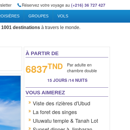
letter
Réservez votre voyage au
(+216) 36 727 427
OISIÈRES
GROUPES
VOLS
 1001 destinations
à travers le monde.
À PARTIR DE
TND
6837
Par adulte en
chambre double
15 JOURS /14 NUITS
VOUS AIMEREZ
Viste des rizières d'Ubud
La foret des singes
Uluwatu temple & Tanah Lot
Sunset dinner à Jimbaran