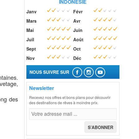
INDONÉSIE
Janv
Févr
Mars
Avr
Mai
Juin
Juil
Août
Sept
Oct
Nov
Déc
NOUS SUIVRE SUR
ntaines.
uvetage,
Newsletter
Recevez nos offres et bons plans pour découvrir
long des
des destinations de rêves à moindre prix.