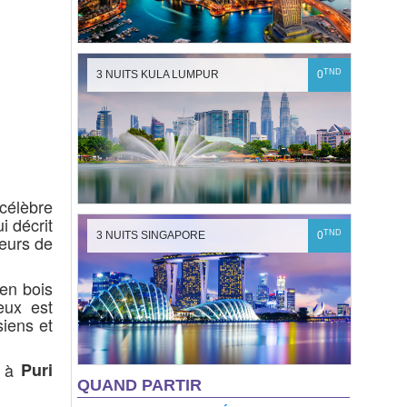
TND
3 NUITS KULA LUMPUR
0
 célèbre
i décrit
TND
3 NUITS SINGAPORE
0
seurs de
 en bois
eux est
siens et
e à
Puri
QUAND PARTIR