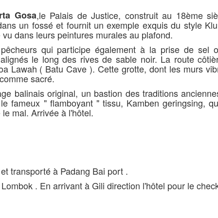
rta Gosa
,le Palais de Justice, construit au 18ème siè
ans un fossé et fournit un exemple exquis du style Kl
re vu dans leurs peintures murales au plafond.
 pêcheurs qui participe également à la prise de sel 
alignés le long des rives de sable noir. La route côti
 Lawah ( Batu Cave ). Cette grotte, dont les murs vib
é comme sacré.
lage balinais original, un bastion des traditions ancienn
 le fameux " flamboyant " tissu, Kamben geringsing, qui
le mal. Arrivée à l'hôtel.
 et transporté à Padang Bai port .
Lombok . En arrivant à Gili direction l'hôtel pour le check