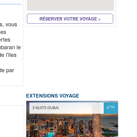
RÉSERVER VOTRE VOYAGE >
rs, vous
des
ertes
mbaran le
e l'îles
de par
EXTENSIONS VOYAGE
TND
3 NUITS DUBAI
0