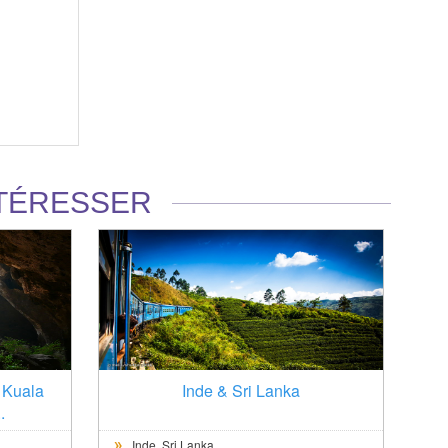
NTÉRESSER
 Kuala
Inde & Sri Lanka
.
Inde,
Sri Lanka