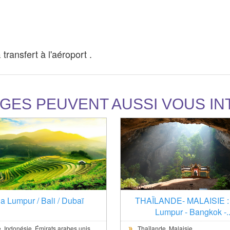
transfert à l'aéroport .
GES PEUVENT AUSSI VOUS I
a Lumpur / Bali / Dubaï
THAÏLANDE- MALAISIE :
Lumpur - Bangkok -..
,
Indonésie,
Émirats arabes unis
Thaïlande,
Malaisie