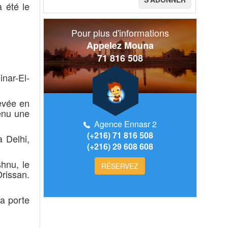
 été le
Pour plus d'informations
Appelez Mouna
71 816 508
inar-El-
evée en
venu une
Agence Ennasr 2
(+216) 71 816 508
 Delhi,
(+216) 29 608 608
hnu, le
RÉSERVEZ
rissan.
la porte