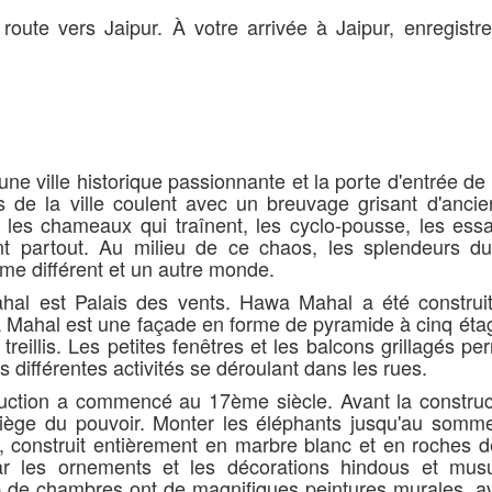
t route vers Jaipur. À votre arrivée à Jaipur, enregist
une ville historique passionnante et la porte d'entrée de l
s de la ville coulent avec un breuvage grisant d'ancie
 les chameaux qui traînent, les cyclo-pousse, les ess
t partout. Au milieu de ce chaos, les splendeurs d
me différent et un autre monde.
hal est Palais des vents. Hawa Mahal a été construit
ahal est une façade en forme de pyramide à cinq étage
eillis. Les petites fenêtres et les balcons grillagés pe
 différentes activités se déroulant dans les rues.
ruction a commencé au 17ème siècle. Avant la construc
e siège du pouvoir. Monter les éléphants jusqu'au somme
t, construit entièrement en marbre blanc et en roches 
ar les ornements et les décorations hindous et mus
de chambres ont de magnifiques peintures murales, a