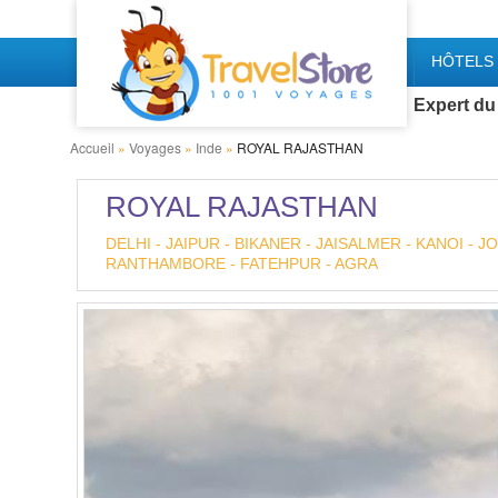
HÔTELS 
Expert du
Accueil
»
Voyages
»
Inde
»
ROYAL RAJASTHAN
ROYAL RAJASTHAN
DELHI - JAIPUR - BIKANER - JAISALMER - KANOI -
RANTHAMBORE - FATEHPUR - AGRA