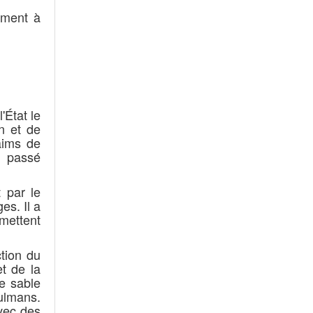
rement à
'État le
n et de
aims de
u passé
 par le
s. Il a
rmettent
tion du
t de la
de sable
ulmans.
vec des