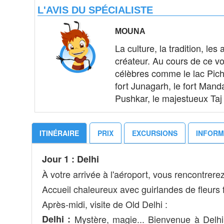
L'AVIS DU SPÉCIALISTE
MOUNA
La culture, la tradition, le
créateur. Au cours de ce v
célèbres comme le lac Pichol
fort Junagarh, le fort Man
Pushkar, le majestueux Taj 
ITINÉRAIRE
PRIX
EXCURSIONS
INFORM
Jour 1 : Delhi
À votre arrivée à l'aéroport, vous rencontrere
Accueil chaleureux avec guirlandes de fleurs fr
Après-midi, visite de Old Delhi :
Delhi :
Mystère, magie... Bienvenue à Delhi