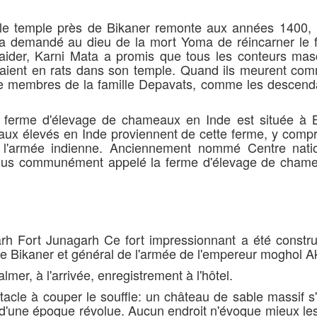
le temple près de Bikaner remonte aux années 1400, 
a demandé au dieu de la mort Yoma de réincarner le fi
aider, Karni Mata a promis que tous les conteurs masc
raient en rats dans son temple. Quand ils meurent co
que membres de la famille Depavats, comme les descend
ferme d'élevage de chameaux en Inde est située à B
ux élevés en Inde proviennent de cette ferme, y compr
 l'armée indienne. Anciennement nommé Centre nati
 plus communément appelé la ferme d'élevage de cham
garh Fort Junagarh Ce fort impressionnant a été constru
e Bikaner et général de l'armée de l'empereur moghol A
lmer, à l'arrivée, enregistrement à l'hôtel.
tacle à couper le souffle: un château de sable massif s
'une époque révolue. Aucun endroit n'évoque mieux les