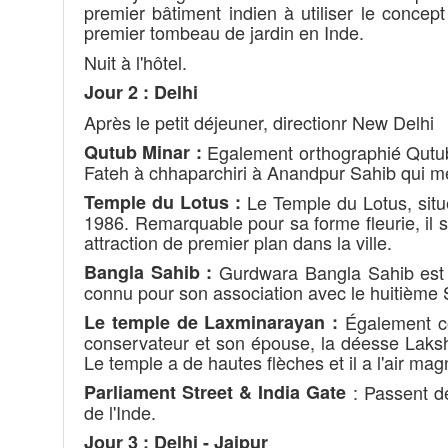
premier bâtiment indien à utiliser le conc
premier tombeau de jardin en Inde.
Nuit à l'hôtel.
Jour 2 : Delhi
Après le petit déjeuner, directionr New Delhi
Qutub Minar :
Egalement orthographié Qutub 
Fateh à chhaparchiri à Anandpur Sahib qui m
Temple du Lotus :
Le Temple du Lotus, situ
1986. Remarquable pour sa forme fleurie, il 
attraction de premier plan dans la ville.
Bangla Sahib :
Gurdwara Bangla Sahib est l
connu pour son association avec le huitième
Le temple de Laxminarayan :
Également co
conservateur et son épouse, la déesse Laksh
Le temple a de hautes flèches et il a l'air ma
Parliament Street & India Gate
: Passent de
de l'Inde.
Jour 3 : Delhi - Jaipur