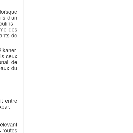
lorsque
ls d'un
ulins -
mme des
ants de
ikaner.
is ceux
onal de
eaux du
it entre
kbar.
'élevant
 routes