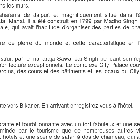
ans les murs.
aranis de Jaipur, et magnifiquement situé dans l'
Jal Mahal. Il a été construit en 1799 par Madho Sing
oyale, qui avait l'habitude d'organiser des parties de c
e de pierre du monde et cette caractéristique en f
struit par le maharaja Sawai Jai Singh pendant son rè
architecture exceptionnels. Le complexe City Palace co
ardins, des cours et des bâtiments et les locaux du Cit
oute vers Bikaner. En arrivant enregistrez vous à l'hôtel.
brante et tourbillonnante avec un fort fabuleux et une s
ominée par le tourisme que de nombreuses autres vi
hôtels et une scène de safari à dos de chameau, qui at