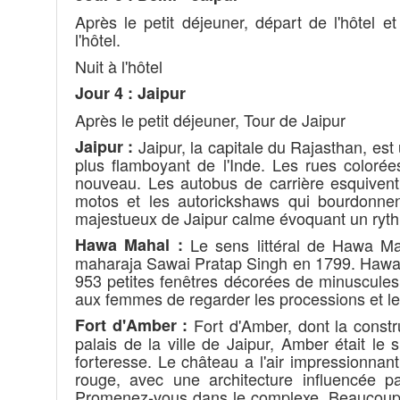
Après le petit déjeuner, départ de l'hôtel e
l'hôtel.
Nuit à l'hôtel
Jour 4 : Jaipur
Après le petit déjeuner, Tour de Jaipur
Jaipur :
Jaipur, la capitale du Rajasthan, est 
plus flamboyant de l'Inde. Les rues colorée
nouveau. Les autobus de carrière esquivent
motos et les autorickshaws qui bourdonnen
majestueux de Jaipur calme évoquant un ryth
Hawa Mahal :
Le sens littéral de Hawa Ma
maharaja Sawai Pratap Singh en 1799. Hawa M
953 petites fenêtres décorées de minuscules tr
aux femmes de regarder les processions et les
Fort d'Amber :
Fort d'Amber, dont la const
palais de la ville de Jaipur, Amber était l
forteresse. Le château a l'air impressionnan
rouge, avec une architecture influencée p
Promenez-vous dans le complexe. Beaucoup 