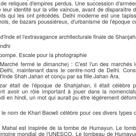
e de reliques d'empires perdus. Une succession d'armée
leur identité sur la ville vaincue, avant de disparaître 
s qui les ont précédés. Delhi moderne est une tapiss
hols, de bazars poussiéreux, d'urbanisme de l'époque co
'Inde et l'extravagance architecturale finale de Shanjah
ndhi
 pompe. Escale pour la photographie
arché fermé le dimanche) : C'est l'un des marchés l
e Delhi, maintenant dans le centre-nord de Delhi. Const
Inde Shah Jahan et conçu par sa fille Jahan Ara.
ar était de l'époque de Shahjahan, il était célèbre p
nt avoir un rôle important à jouer dans la nomenclat
di en hindi, un mot qui aurait pu être légèrement défor
e nom de Khari Baowli célèbre pour ces divers types d
j Mahal est inspirée de la tombe de Humayun. Le tom
atrimoine mondial de l'UNESCO. Le tombeau de Humayun