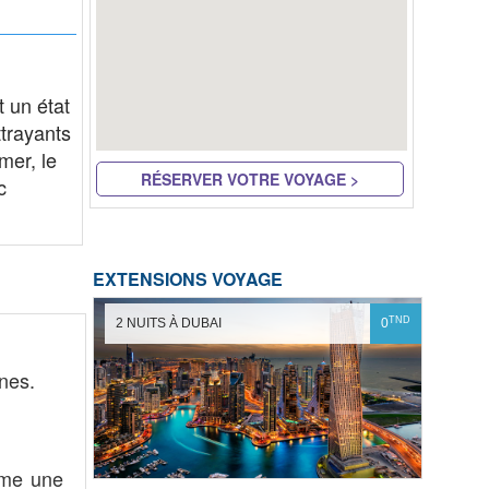
t un état
trayants
mer, le
RÉSERVER VOTRE VOYAGE >
c
EXTENSIONS VOYAGE
TND
2 NUITS À DUBAI
0
anes.
mme une