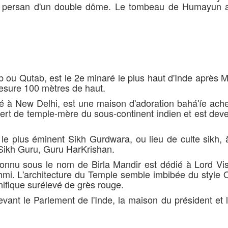
ept persan d'un double dôme. Le tombeau de Humayun a
ou Qutab, est le 2e minaré le plus haut d'Inde après M
esure 100 mètres de haut.
é à New Delhi, est une maison d'adoration bahá'íe ach
sert de temple-mère du sous-continent indien et est de
e plus éminent Sikh Gurdwara, ou lieu de culte sikh, à
 Sikh Guru, Guru HarKrishan.
nnu sous le nom de Birla Mandir est dédié à Lord Vis
mi. L'architecture du Temple semble imbibée du style O
gnifique surélevé de grès rouge.
vant le Parlement de l'Inde, la maison du président et 