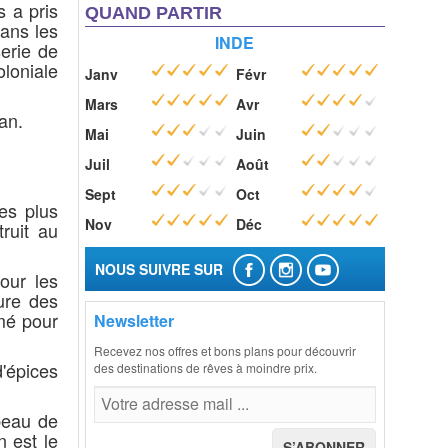
s a pris
QUAND PARTIR
dans les
INDE
erie de
loniale
Janv
Févr
Mars
Avr
an.
Mai
Juin
Juil
Août
Sept
Oct
es plus
Nov
Déc
ruit au
NOUS SUIVRE SUR
our les
ure des
mé pour
Newsletter
Recevez nos offres et bons plans pour découvrir
'épices
des destinations de rêves à moindre prix.
beau de
 est le