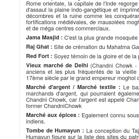
Rome orientale, la capitale de l'Inde regorg
d'assaut la plaine indo-gangétique et imprimé 
décombres et la ruine comme les conquérant
fortifications médiévales, de mausolées mog
et de méga centres commerciaux.
Jama Masjid :
C'est la plus grande mosquée d
Raj Ghat :
Site de crémation du Mahatma Ga
Red Fort :
Soyez témoin de la gloire et de la
Vieux marché de Delhi
(Chandni Chowk - M
anciens et les plus fréquentés de la vieill
17ème siècle par le grand empereur moghol d'
Marché d'argent / Marché textile :
Le baz
marchands d'argent, qui pourraient égaleme
Chandni Chowk, car l'argent est appelé Chan
former ChandniChowk
Marché aux épices :
Egalement connu sous l
indiens.
Tombe de Humayun :
La conception du Ta
Humayun figure sur la liste des sites du p