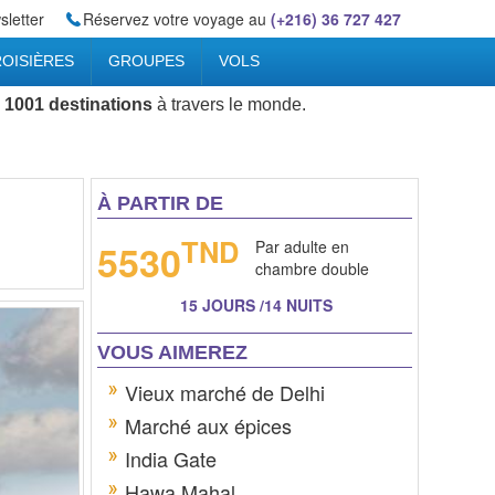
letter
Réservez votre voyage au
(+216) 36 727 427
OISIÈRES
GROUPES
VOLS
 1001 destinations
à travers le monde.
À PARTIR DE
TND
5530
Par adulte en
chambre double
15 JOURS /14 NUITS
VOUS AIMEREZ
Vieux marché de Delhi
Marché aux épices
India Gate
Hawa Mahal