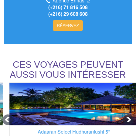
Agence Ennasr 2
(+216) 71 816 508
(+216) 29 608 608
RÉSERVEZ
CES VOYAGES PEUVENT
AUSSI VOUS INTÉRESSER
Adaaran Select Hudhuranfushi 5*