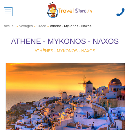
Toggle main menu visibility
Accueil
»
Voyages
»
Grèce
»
Athene - Mykonos - Naxos
ATHENE - MYKONOS - NAXOS
ATHÈNES - MYKONOS - NAXOS