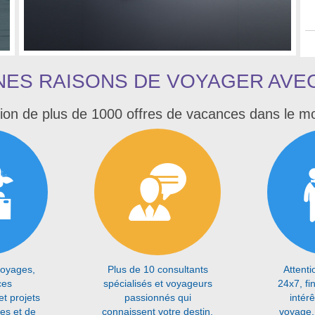
NES RAISONS DE VOYAGER AVE
ion de plus de 1000 offres de vacances dans le m
voyages,
Plus de 10 consultants
Attenti
ces
spécialisés et voyageurs
24x7, f
et projets
passionnés qui
intér
ues et de
connaissent votre destin.
voyage,