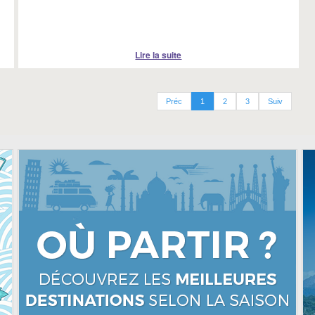
Lire la suite
Préc
1
2
3
Suiv