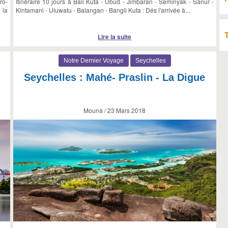
ro-
Itinéraire 10 jours à Bali Kuta - Ubud - Jimbaran - Seminyak - Sanur -
 la
Kintamani - Uluwatu - Balangan - Bangli Kuta : Dés l'arrivée à...
Lire la suite
Notre Dernier Voyage
Seychelles
Seychelles : Mahé- Praslin - La Digue
Mouna / 23 Mars 2018